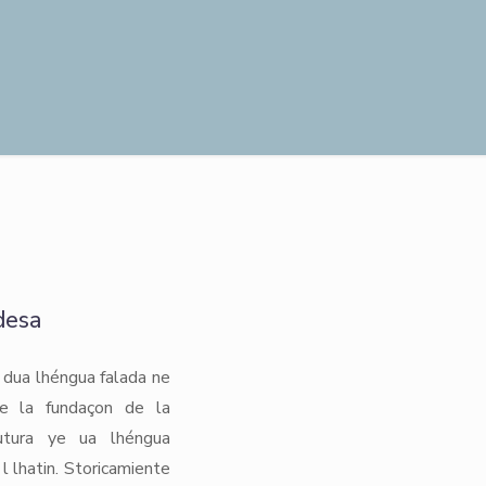
desa
 dua lhéngua falada ne
e la fundaçon de la
utura ye ua lhéngua
l lhatin. Storicamiente