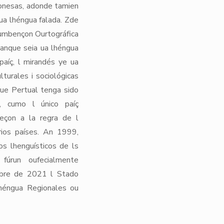
hionesas, adonde tamien
 ua lhéngua falada. Zde
Cumbençon Ourtográfica
anque seia ua lhéngua
aíç, l mirandés ye ua
turales i sociológicas
ue Pertual tenga sido
, cumo l único paíç
ceçon a la regra de l
rios países. An 1999,
tos lhenguísticos de ls
fúrun oufecialmente
mbre de 2021 l Stado
Lhéngua Regionales ou