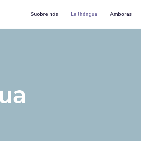
Suobre nós
La lhéngua
Amboras
gua