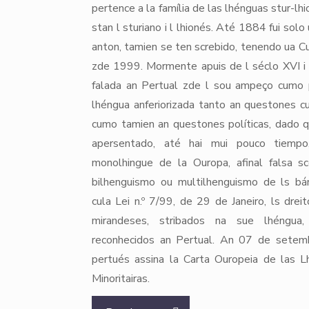
pertence a la família de las lhénguas stur-l
stan l sturiano i l lhionés. Até 1884 fui solo
anton, tamien se ten screbido, tenendo ua 
zde 1999. Mormente apuis de l séclo XVI i 
falada an Pertual zde l sou ampeço cumo p
lhéngua anferiorizada tanto an questones cul
cumo tamien an questones políticas, dado q
apersentado, até hai mui pouco tiempo
monolhingue de la Ouropa, afinal falsa s
bilhenguismo ou multilhenguismo de ls bá
cula Lei n.º 7/99, de 29 de Janeiro, ls drei
mirandeses, stribados na sue lhéngua, 
reconhecidos an Pertual. An 07 de sete
pertués assina la Carta Ouropeia de las 
Minoritairas.